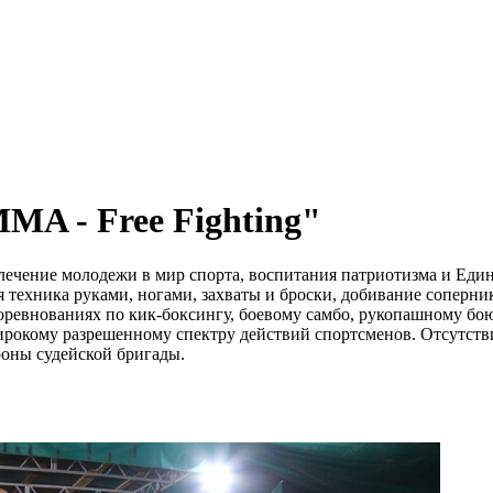
A - Free Fighting"
лечение молодежи в мир спорта, воспитания патриотизма и Единс
 техника руками, ногами, захваты и броски, добивание соперн
оревнованиях по кик-боксингу, боевому самбо, рукопашному бо
рокому разрешенному спектру действий спортсменов. Отсутстви
роны судейской бригады.