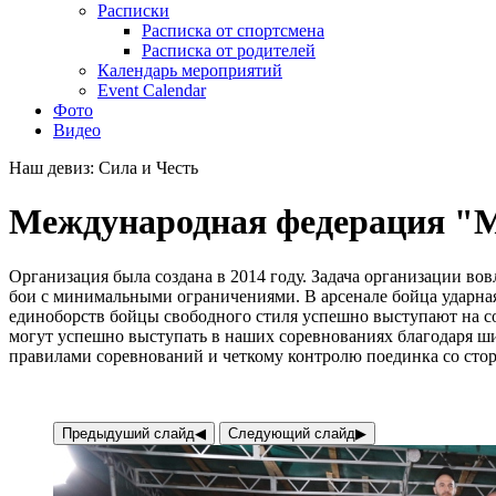
Расписки
Расписка от спортсмена
Расписка от родителей
Календарь мероприятий
Event Calendar
Фото
Видео
Наш девиз: Сила и Честь
Международная федерация "MM
Организация была создана в 2014 году. Задача организации вов
бои с минимальными ограничениями. В арсенале бойца ударная
единоборств бойцы свободного стиля успешно выступают на с
могут успешно выступать в наших соревнованиях благодаря ши
правилами соревнований и четкому контролю поединка со сто
Предыдуший слайд
◀︎
Следующий слайд
▶︎